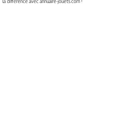
la différence avec annuaire-jouets.com !